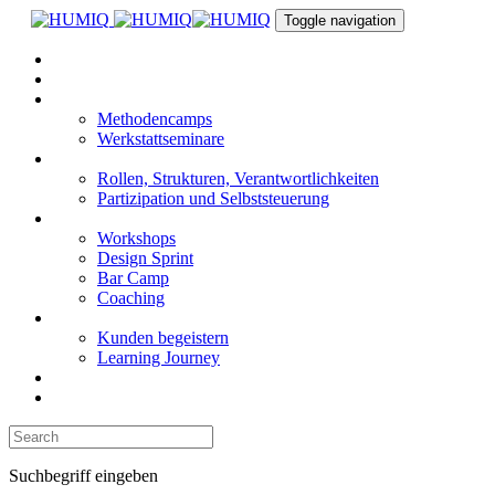
Links
Zur
Toggle navigation
überspringen
primären
Navigation
Intro
springen
Podcast
Zum
Lernformate
Inhalt
Methodencamps
springen
Werkstattseminare
Organisationsentwicklung
Rollen, Strukturen, Verantwortlichkeiten
Partizipation und Selbststeuerung
Moderation
Workshops
Design Sprint
Bar Camp
Coaching
Inspiration
Kunden begeistern
Learning Journey
Blog
Kontakt
Suchbegriff eingeben