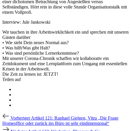
einer dichotomen Betrachtung von Angestellten versus
Selbständigen. Hört rein in diese volle Stunde Organisationstalk mit
einem Vollprofi.
Interview: Jule Jankowski
Wir tauchen in ihre Arbeitswirklichkeit ein und sprechen mit unseren
Gästen darüber
• Wie sieht Dein neues Normal aus?
• Was hilft/Was gibt Halt?
• Was sind persönliche Lernerkenntnisse?
Mit unserer Corona-Chronik schaffen wir kollaborativ ein
Zeitdokument und eine Lernplattform zum Umgang mit essentiellen
Krisen in der Arbeitswelt.
Die Zeit zu lernen ist: JETZT!
Teilen auf
Beitragsnavigation
Vorheriger
Vorheriger Artikel
121: Raphael Gielgen, Vitra „Die Frage
Artikel
Homeoffice oder zurück ins Büro ist sehr eindimensional“
Nächster