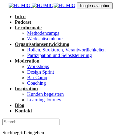
Links
Zur
Toggle navigation
überspringen
primären
Navigation
Intro
springen
Podcast
Zum
Lernformate
Inhalt
Methodencamps
springen
Werkstattseminare
Organisationsentwicklung
Rollen, Strukturen, Verantwortlichkeiten
Partizipation und Selbststeuerung
Moderation
Workshops
Design Sprint
Bar Camp
Coaching
Inspiration
Kunden begeistern
Learning Journey
Blog
Kontakt
Suchbegriff eingeben