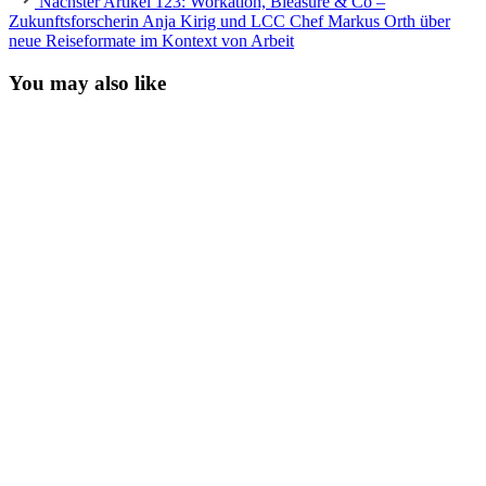
Nächster Artikel
123: Workation, Bleasure & Co –
Artikel
Zukunftsforscherin Anja Kirig und LCC Chef Markus Orth über
neue Reiseformate im Kontext von Arbeit
You may also like