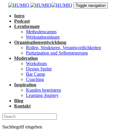
Links
Zur
Toggle navigation
überspringen
primären
Navigation
Intro
springen
Podcast
Zum
Lernformate
Inhalt
Methodencamps
springen
Werkstattseminare
Organisationsentwicklung
Rollen, Strukturen, Verantwortlichkeiten
Partizipation und Selbststeuerung
Moderation
Workshops
Design Sprint
Bar Camp
Coaching
Inspiration
Kunden begeistern
Learning Journey
Blog
Kontakt
Suchbegriff eingeben