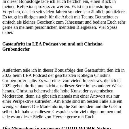
In dieser Bonusfolge lade ich Euch herzlich ein, einen Blick in
meinen Reflexionsprozess zu werfen. Es ist ein mehrstufiges
Vorgehen, das ich seit vielen Jahren so oder sehr ähnlich praktiziere.
Es taugt im übrigen auch für die Arbeit mit Teams. Betrachtet es
einfach als kleines Geschenk zum Jahresstart und bedient Euch sehr
gerne an meinem persönlichen mentalen Bleigießen. Viel Spass
dabei.
Gastauftritt im LEA Podcast von und mit Christina
Grubendorfer
Außerdem teile ich in dieser Bonusfolge den Gastauftritt, den ich in
2022 beim LEA Podcast der geschätzten Kollegin Christina
Gruberdorfer hatte. Es war eines von vielen Interviews, die ich in
2022 geben durfte, und sticht aus dieser Serie in besonderer Weise
heraus. Christina beherrscht die hohe Kunst der systemischen
Moderation, denn sie gibt sich niemals mit einer Antwort aus nur
einer Perspektive zufrieden. Am Ende sind im besten Falle alle ein
wenig schlauer: Die Moderatorin, die Zuhörenden und die Gästin
selbst. Ich habe aus diesem Gespräch sehr viel mitgenommen und
teile es an dieser Stelle von Herzen gerne mit Euch.
Die Menschen in unserem GOOD WORK Salon: