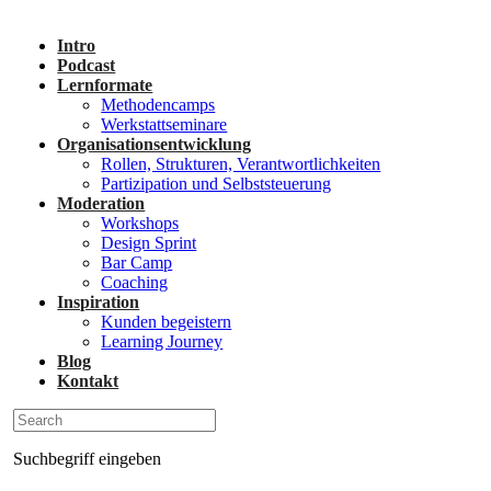
Intro
Podcast
Lernformate
Methodencamps
Werkstattseminare
Organisationsentwicklung
Rollen, Strukturen, Verantwortlichkeiten
Partizipation und Selbststeuerung
Moderation
Workshops
Design Sprint
Bar Camp
Coaching
Inspiration
Kunden begeistern
Learning Journey
Blog
Kontakt
Suchbegriff eingeben