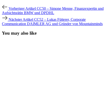
Beitragsnavigation
Vorheriger
Vorheriger Artikel
CC50 – Simone Menne, Finanzexpertin und
Artikel
Aufsichtsrätin BMW und DPDHL
Nächster
Nächster Artikel
CC52 – Lukas Fütterer, Corporate
Artikel
Communication DAIMLER AG und Gründer von Mountainminds
You may also like