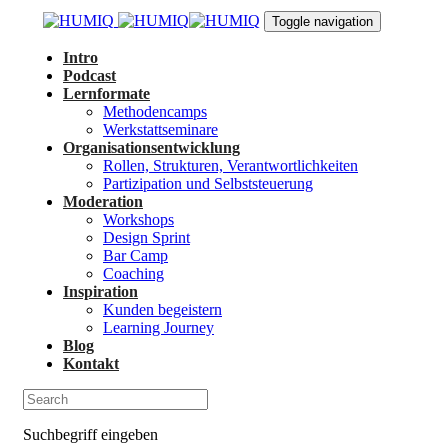
Links
Zur
Toggle navigation
überspringen
primären
Navigation
Intro
springen
Podcast
Zum
Lernformate
Inhalt
Methodencamps
springen
Werkstattseminare
Organisationsentwicklung
Rollen, Strukturen, Verantwortlichkeiten
Partizipation und Selbststeuerung
Moderation
Workshops
Design Sprint
Bar Camp
Coaching
Inspiration
Kunden begeistern
Learning Journey
Blog
Kontakt
Suchbegriff eingeben