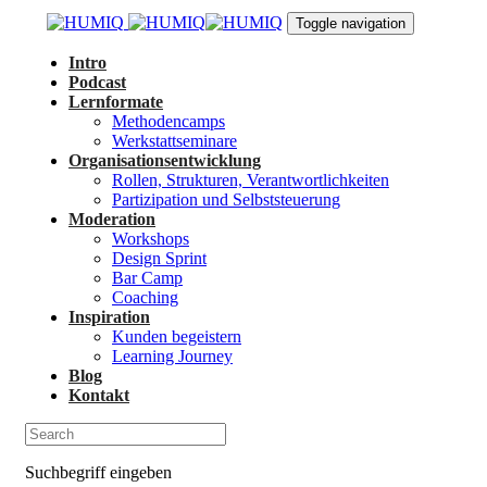
Links
Zur
Toggle navigation
überspringen
primären
Navigation
Intro
springen
Podcast
Zum
Lernformate
Inhalt
Methodencamps
springen
Werkstattseminare
Organisationsentwicklung
Rollen, Strukturen, Verantwortlichkeiten
Partizipation und Selbststeuerung
Moderation
Workshops
Design Sprint
Bar Camp
Coaching
Inspiration
Kunden begeistern
Learning Journey
Blog
Kontakt
Suchbegriff eingeben