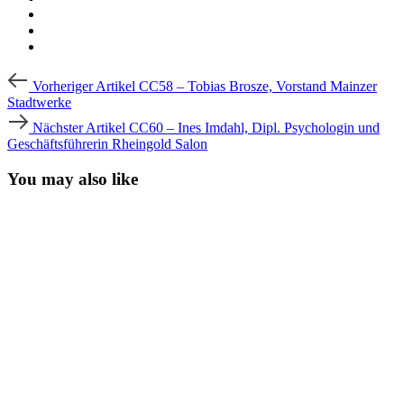
Beitragsnavigation
Vorheriger
Vorheriger Artikel
CC58 – Tobias Brosze, Vorstand Mainzer
Artikel
Stadtwerke
Nächster
Nächster Artikel
CC60 – Ines Imdahl, Dipl. Psychologin und
Artikel
Geschäftsführerin Rheingold Salon
You may also like