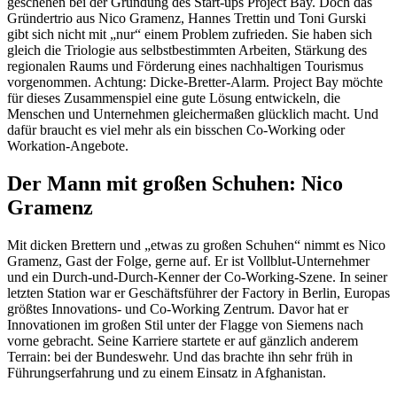
geschehen bei der Gründung des Start-ups Project Bay. Doch das
Gründertrio aus Nico Gramenz, Hannes Trettin und Toni Gurski
gibt sich nicht mit „nur“ einem Problem zufrieden. Sie haben sich
gleich die Triologie aus selbstbestimmten Arbeiten, Stärkung des
regionalen Raums und Förderung eines nachhaltigen Tourismus
vorgenommen. Achtung: Dicke-Bretter-Alarm. Project Bay möchte
für dieses Zusammenspiel eine gute Lösung entwickeln, die
Menschen und Unternehmen gleichermaßen glücklich macht. Und
dafür braucht es viel mehr als ein bisschen Co-Working oder
Workation-Angebote.
Der Mann mit großen Schuhen: Nico
Gramenz
Mit dicken Brettern und „etwas zu großen Schuhen“ nimmt es Nico
Gramenz, Gast der Folge, gerne auf. Er ist Vollblut-Unternehmer
und ein Durch-und-Durch-Kenner der Co-Working-Szene. In seiner
letzten Station war er Geschäftsführer der Factory in Berlin, Europas
größtes Innovations- und Co-Working Zentrum. Davor hat er
Innovationen im großen Stil unter der Flagge von Siemens nach
vorne gebracht. Seine Karriere startete er auf gänzlich anderem
Terrain: bei der Bundeswehr. Und das brachte ihn sehr früh in
Führungserfahrung und zu einem Einsatz in Afghanistan.