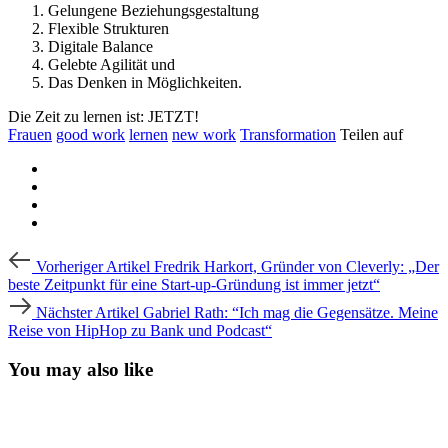
Gelungene Beziehungsgestaltung
Flexible Strukturen
Digitale Balance
Gelebte Agilität und
Das Denken in Möglichkeiten.
Die Zeit zu lernen ist: JETZT!
Frauen
good work
lernen
new work
Transformation
Teilen auf
Beitragsnavigation
Vorheriger
Vorheriger Artikel
Fredrik Harkort, Gründer von Cleverly: „Der
Artikel
beste Zeitpunkt für eine Start-up-Gründung ist immer jetzt“
Nächster
Nächster Artikel
Gabriel Rath: “Ich mag die Gegensätze. Meine
Artikel
Reise von HipHop zu Bank und Podcast“
You may also like