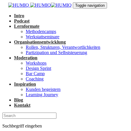
Links
Zur
Toggle navigation
überspringen
primären
Navigation
Intro
springen
Podcast
Zum
Lernformate
Inhalt
Methodencamps
springen
Werkstattseminare
Organisationsentwicklung
Rollen, Strukturen, Verantwortlichkeiten
Partizipation und Selbststeuerung
Moderation
Workshops
Design Sprint
Bar Camp
Coaching
Inspiration
Kunden begeistern
Learning Journey
Blog
Kontakt
Suchbegriff eingeben