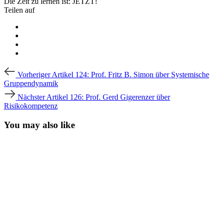
Die Zeit zu lernen ist: JETZT!
Teilen auf
Beitragsnavigation
Vorheriger
Vorheriger Artikel
124: Prof. Fritz B. Simon über Systemische
Artikel
Gruppendynamik
Nächster
Nächster Artikel
126: Prof. Gerd Gigerenzer über
Artikel
Risikokompetenz
You may also like