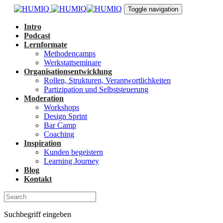
Links
Zur
Toggle navigation
überspringen
primären
Navigation
Intro
springen
Podcast
Zum
Lernformate
Inhalt
Methodencamps
springen
Werkstattseminare
Organisationsentwicklung
Rollen, Strukturen, Verantwortlichkeiten
Partizipation und Selbststeuerung
Moderation
Workshops
Design Sprint
Bar Camp
Coaching
Inspiration
Kunden begeistern
Learning Journey
Blog
Kontakt
Suchbegriff eingeben