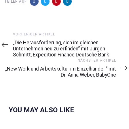
TEILEN AUF
Vorheriger
VORHERIGER ARTIKEL
Artikel
„Die Herausforderung, sich im gleichen
Unternehmen neu zu erfinden“ mit Jürgen
Schmitt, Expedition Finance Deutsche Bank
Nächster
NÄCHSTER ARTIKEL
Artikel
„New Work und Arbeitskultur im Einzelhandel “ mit
Dr. Anna Weber, BabyOne
YOU MAY ALSO LIKE