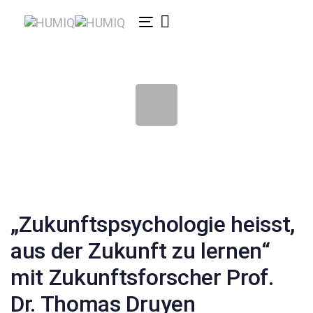
Links
Zur
überspringen
primären
Toggle
Navigation
navigation
springen
Zum
Inhalt
springen
Beitragsnavigation
„Zukunftspsychologie heisst,
aus der Zukunft zu lernen“
mit Zukunftsforscher Prof.
Dr. Thomas Druyen