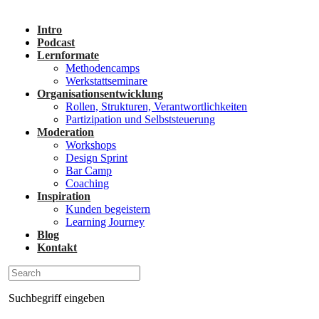
Intro
Podcast
Lernformate
Methodencamps
Werkstattseminare
Organisationsentwicklung
Rollen, Strukturen, Verantwortlichkeiten
Partizipation und Selbststeuerung
Moderation
Workshops
Design Sprint
Bar Camp
Coaching
Inspiration
Kunden begeistern
Learning Journey
Blog
Kontakt
Suchbegriff eingeben