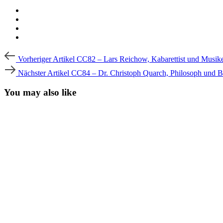
Beitragsnavigation
Vorheriger
Vorheriger Artikel
CC82 – Lars Reichow, Kabarettist und Musik
Artikel
Nächster
Nächster Artikel
CC84 – Dr. Christoph Quarch, Philosoph und Be
Artikel
You may also like