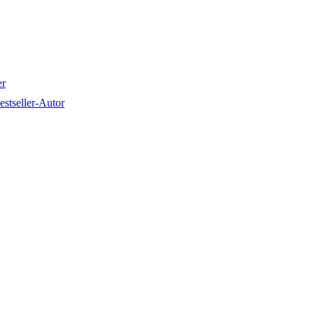
er
stseller-Autor